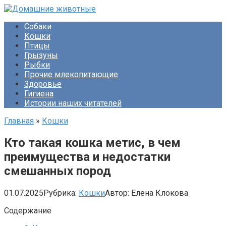
Перейти
к
Собаки
контенту
Кошки
Птицы
Грызуны
Рыбки
Прочие млекопитающие
Здоровье
Гигиена
Истории наших читателей
Главная
»
Кошки
Кто такая кошка метис, в чем
преимущества и недостатки
смешанных пород
01.07.2025
Рубрика:
Кошки
Автор:
Елена Клокова
Содержание