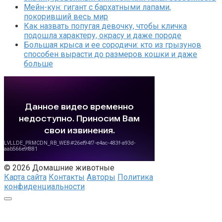
Мейн-кун: гигант с бархатными лапами,
покоривший весь мир
Как назвать попугая девочку, чтобы кличка
подошла характеру, окрасу и даже породе
Большая крыса и ее сородичи: кто из грызунов
способен вырасти до размеров кошки и даже
больше
© 2026 Домашние животные
Карта сайта
Контакты
Авторы
Политика
конфиденциальности