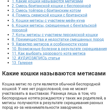
1.
Какие кошки называются метисами
2.
Смесь британской кошки с беспородной
3.
Смесь тойгера с британским котом
4.
Помесь сиамской кошки с британской
5.
Кошки метисы с участием мейн‑куна
6.
Кошки метисы, скрещенные с бенгальской
породой
7.
Коты метисы с участием персидской кошки
8.
Преимущества и недостатки смешанных пород
9.
Характер метисов и особенности ухода
10.
Возможные болезни в результате скрещивания
11.
Как выбрать здорового кота метиса
12.
АУДИОЗАПИСЬ статьи
13.
Галерея
Какие кошки называются метисами
Кошка метис по сути является обычной беспородной
кошкой. У нее нет родословной, она не может
участвовать в выставках. Разница лишь в том, что
беспородные котята рождаются у таких же родителей, а
метисы получаются в результате скрещивания разных
пород из-за невнимательности заводчиков.