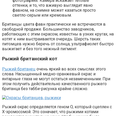
фотографиях. Камера искажает теплые
оттенки, и то, что вживую выглядит явно
фавном, на снимке может казаться просто
светло-серым или кремовым.
Британцы цвета фавн практически не встречаются в
свободной продаже. Большинство заводчиков,
работающих с этим окрасом, известны в узких кругах, на
котят к ним выстраивается очередь. Шерсть таких
питомцев нужно беречь от солнца, ультрафиолет быстро
выжигает и без того нежный пигмент.
Рыжий британский кот
Рыжий британец
очень яркий во всех смыслах этого
слова. Насыщенный медно-оранжевый окрас и
янтарные глаза не могут остаться незамеченными. При
этом получить действительно качественного рыжего
британца без табби-рисунка крайне сложно.
Рыжий окрас определяется геном O, который сцеплен с
X-хромосомой. Это означает, что рыжими котами