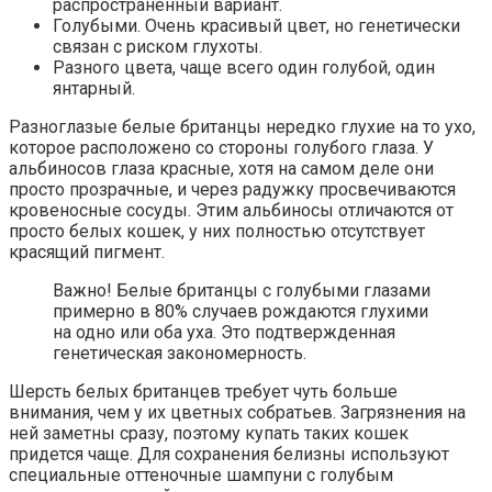
распространенный вариант.
Голубыми. Очень красивый цвет, но генетически
связан с риском глухоты.
Разного цвета, чаще всего один голубой, один
янтарный.
Разноглазые белые британцы нередко глухие на то ухо,
которое расположено со стороны голубого глаза. У
альбиносов глаза красные, хотя на самом деле они
просто прозрачные, и через радужку просвечиваются
кровеносные сосуды. Этим альбиносы отличаются от
просто белых кошек, у них полностью отсутствует
красящий пигмент.
Важно! Белые британцы с голубыми глазами
примерно в 80% случаев рождаются глухими
на одно или оба уха. Это подтвержденная
генетическая закономерность.
Шерсть белых британцев требует чуть больше
внимания, чем у их цветных собратьев. Загрязнения на
ней заметны сразу, поэтому купать таких кошек
придется чаще. Для сохранения белизны используют
специальные оттеночные шампуни с голубым