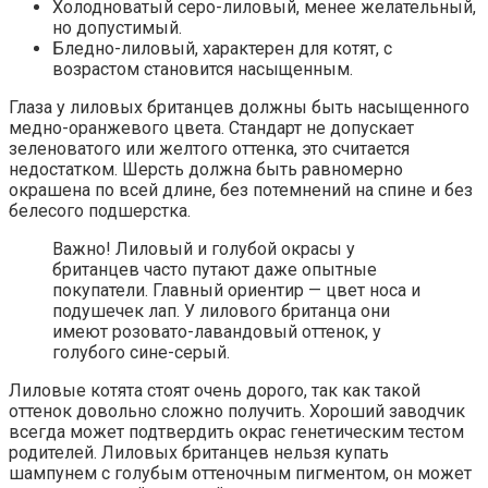
Холодноватый серо-лиловый, менее желательный,
но допустимый.
Бледно-лиловый, характерен для котят, с
возрастом становится насыщенным.
Глаза у лиловых британцев должны быть насыщенного
медно-оранжевого цвета. Стандарт не допускает
зеленоватого или желтого оттенка, это считается
недостатком. Шерсть должна быть равномерно
окрашена по всей длине, без потемнений на спине и без
белесого подшерстка.
Важно! Лиловый и голубой окрасы у
британцев часто путают даже опытные
покупатели. Главный ориентир — цвет носа и
подушечек лап. У лилового британца они
имеют розовато-лавандовый оттенок, у
голубого сине-серый.
Лиловые котята стоят очень дорого, так как такой
оттенок довольно сложно получить. Хороший заводчик
всегда может подтвердить окрас генетическим тестом
родителей. Лиловых британцев нельзя купать
шампунем с голубым оттеночным пигментом, он может