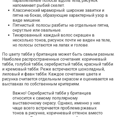
параллельные полосы вдоль тела, рисунок
напоминает рыбий скелет.
Классический мраморный: широкие завитки и
пятна на боках, образующие характерный узор в
виде мишени.
Пятнистый: полосы разбиты на отдельные пятна,
округлые или овальные.
Тикированный: каждый волос окрашен в
несколько тонов, рисунок почти не виден на теле,
но полосы остаются на лапах и голове.
По цвету табби у британцев может быть самым разным.
Наиболее распространенные сочетания: коричневый
табби, голубой табби, серебристый табби, красный табби
и кремовый табби. Реже встречаются шоколадный,
лиловый и фавн табби. Каждое сочетание цвета и
рисунка считается отдельным окрасом и оценивается на
выставках по собственным критериям.
Важно! Серебристый табби у британцев
относится к самому популярному
выставочному окрасу. Однако, именно у них
чаще всего встречается проблема ржавых
тонов в рисунке, коричневый оттенок вместо