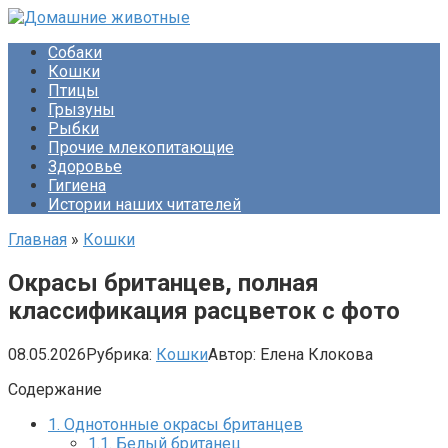
Перейти
к
Собаки
контенту
Кошки
Птицы
Грызуны
Рыбки
Прочие млекопитающие
Здоровье
Гигиена
Истории наших читателей
Главная
»
Кошки
Окрасы британцев, полная
классификация расцветок с фото
08.05.2026
Рубрика:
Кошки
Автор:
Елена Клокова
Содержание
1.
Однотонные окрасы британцев
1.1.
Белый британец