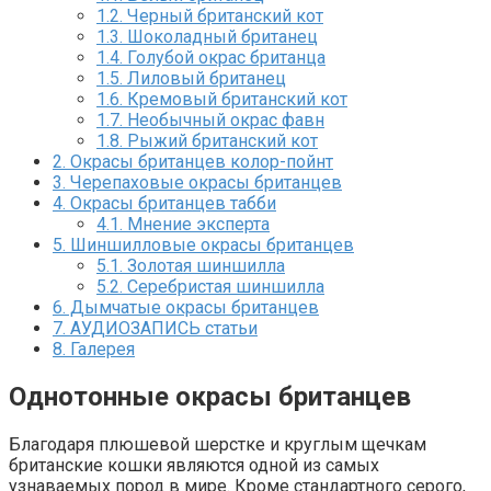
1.2.
Черный британский кот
1.3.
Шоколадный британец
1.4.
Голубой окрас британца
1.5.
Лиловый британец
1.6.
Кремовый британский кот
1.7.
Необычный окрас фавн
1.8.
Рыжий британский кот
2.
Окрасы британцев колор-пойнт
3.
Черепаховые окрасы британцев
4.
Окрасы британцев табби
4.1.
Мнение эксперта
5.
Шиншилловые окрасы британцев
5.1.
Золотая шиншилла
5.2.
Серебристая шиншилла
6.
Дымчатые окрасы британцев
7.
АУДИОЗАПИСЬ статьи
8.
Галерея
Однотонные окрасы британцев
Благодаря плюшевой шерстке и круглым щечкам
британские кошки являются одной из самых
узнаваемых пород в мире. Кроме стандартного серого,