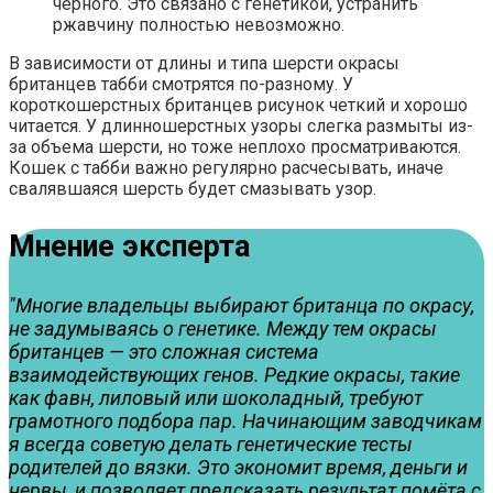
черного. Это связано с генетикой, устранить
ржавчину полностью невозможно.
В зависимости от длины и типа шерсти окрасы
британцев табби смотрятся по-разному. У
короткошерстных британцев рисунок четкий и хорошо
читается. У длинношерстных узоры слегка размыты из-
за объема шерсти, но тоже неплохо просматриваются.
Кошек с табби важно регулярно расчесывать, иначе
свалявшаяся шерсть будет смазывать узор.
Мнение эксперта
"Многие владельцы выбирают британца по окрасу,
не задумываясь о генетике. Между тем окрасы
британцев — это сложная система
взаимодействующих генов. Редкие окрасы, такие
как фавн, лиловый или шоколадный, требуют
грамотного подбора пар. Начинающим заводчикам
я всегда советую делать генетические тесты
родителей до вязки. Это экономит время, деньги и
нервы, и позволяет предсказать результат помёта с