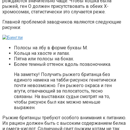
рождаются значительно чаще. Чтобы кошка была
рыжей, ген O должен присутствовать в обеих X-
хромосомах, статистически это случается реже.
Главной проблемой заводчиков являются следующие
рисунки:
Полосы на лбу в форме буквы М.
Кольца на хвосте и лапах.
Пятна или полосы на боках.
Более темный оттенок вдоль позвоночника.
На заметку! Получить рыжего британца без
единого намека на табби-рисунок генетически
почти невозможно. Ген рыжего окраса и ген
агути, отвечающий за полосатость, тесно
связаны. На выставках судьи смотрят на то,
чтобы рисунок был как можно меньше
выражен.
Рыжие британцы требуют особого внимания к питанию.
Их рацион должен быть с высоким содержанием белка
и омега-кислот. Солнечный свет рыжим котам не так