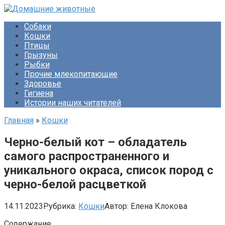
Перейти
к
Собаки
контенту
Кошки
Птицы
Грызуны
Рыбки
Прочие млекопитающие
Здоровье
Гигиена
Истории наших читателей
Главная
»
Кошки
Черно-белый кот – обладатель
самого распространенного и
уникального окраса, список пород с
черно-белой расцветкой
14.11.2023
Рубрика:
Кошки
Автор:
Елена Клокова
Содержание