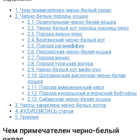
1.
Чем примечателен черно-белый окрас
2.
Черно-белые породы кошек
2.1.
Ориентальная черно-белая кошка
2.2.
Черно-белый кот породы корниш-рекс
2.3.
Порода девон-рекс
2.4.
Британский черно-белый кот
2.5.
Порода рагамаффин
2.6.
Персидская черно-белая кошка
2.7.
Порода мэнкс
2.8.
Порода турецкая ангора
2.9.
Черно-белый кот мейн-кун
2.10.
Шотландская вислоухая черно-белая
кошка
2.11.
Порода американский керл
2.12.
Порода курильский и японский бобтэйлы
2.13.
Сибирская черно-белая кошка
3.
Черты характера черно-белых котов
4.
АУДИОЗАПИСЬ статьи
5.
Галерея
Чем примечателен черно-белый
окрас