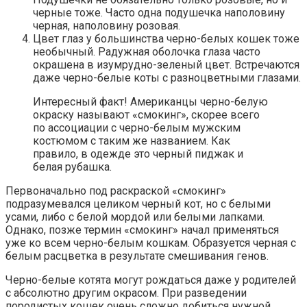
черные тоже. Часто одна подушечка наполовину
черная, наполовину розовая.
Цвет глаз у большинства черно-белых кошек тоже
необычный. Радужная оболочка глаза часто
окрашена в изумрудно-зеленый цвет. Встречаются
даже черно-белые коты с разноцветными глазами.
Интересный факт! Американцы черно-белую
окраску называют «смокинг», скорее всего
по ассоциации с черно-белым мужским
костюмом с таким же названием. Как
правило, в одежде это черный пиджак и
белая рубашка.
Первоначально под раскраской «смокинг»
подразумевался целиком черный кот, но с белыми
усами, либо с белой мордой или белыми лапками.
Однако, позже термин «смокинг» начал применяться
уже ко всем черно-белым кошкам. Образуется черная с
белым расцветка в результате смешивания генов.
Черно-белые котята могут рождаться даже у родителей
с абсолютно другим окрасом. При разведении
породистых кошек очень сложно добиться нужной