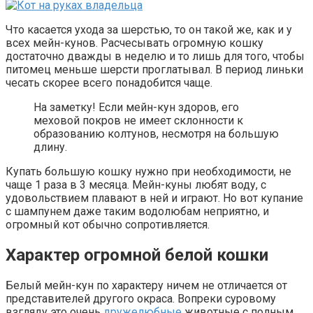
Что касается ухода за шерстью, то он такой же, как и у
всех мейн-кунов. Расчесывать огромную кошку
достаточно дважды в неделю и то лишь для того, чтобы
питомец меньше шерсти проглатывал. В период линьки
чесать скорее всего понадобится чаще.
На заметку! Если мейн-кун здоров, его
меховой покров не имеет склонности к
образованию колтунов, несмотря на большую
длину.
Купать большую кошку нужно при необходимости, не
чаще 1 раза в 3 месяца. Мейн-куны любят воду, с
удовольствием плавают в ней и играют. Но вот купание
с шампунем даже таким водолюбам неприятно, и
огромный кот обычно сопротивляется.
Характер огромной белой кошки
Белый мейн-кун по характеру ничем не отличается от
представителей другого окраса. Вопреки суровому
взгляду это очень
дружелюбные
животные с полным