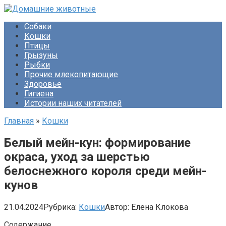
Перейти
к
Собаки
контенту
Кошки
Птицы
Грызуны
Рыбки
Прочие млекопитающие
Здоровье
Гигиена
Истории наших читателей
Главная
»
Кошки
Белый мейн-кун: формирование
окраса, уход за шерстью
белоснежного короля среди мейн-
кунов
21.04.2024
Рубрика:
Кошки
Автор:
Елена Клокова
Содержание