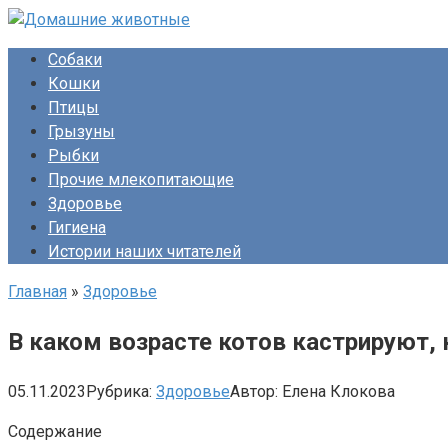
Перейти
к
Собаки
контенту
Кошки
Птицы
Грызуны
Рыбки
Прочие млекопитающие
Здоровье
Гигиена
Истории наших читателей
Главная
»
Здоровье
В каком возрасте котов кастрируют,
05.11.2023
Рубрика:
Здоровье
Автор:
Елена Клокова
Содержание