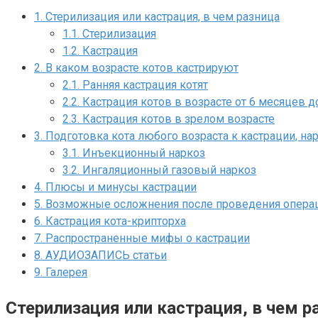
1.
Стерилизация или кастрация, в чем разница
1.1.
Стерилизация
1.2.
Кастрация
2.
В каком возрасте котов кастрируют
2.1.
Ранняя кастрация котят
2.2.
Кастрация котов в возрасте от 6 месяцев до
2.3.
Кастрация котов в зрелом возрасте
3.
Подготовка кота любого возраста к кастрации, на
3.1.
Инъекционный наркоз
3.2.
Ингаляционный газовый наркоз
4.
Плюсы и минусы кастрации
5.
Возможные осложнения после проведения опера
6.
Кастрация кота-крипторха
7.
Распространенные мифы о кастрации
8.
АУДИОЗАПИСЬ статьи
9.
Галерея
Стерилизация или кастрация, в чем р