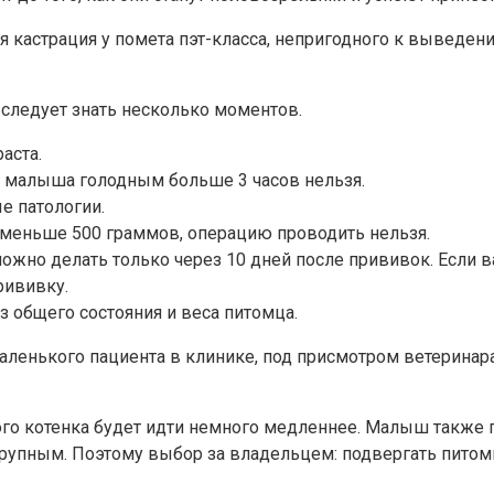
 кастрация у помета пэт-класса, непригодного к выведен
 следует знать несколько моментов.
аста.
 малыша голодным больше 3 часов нельзя.
е патологии.
т меньше 500 граммов, операцию проводить нельзя.
жно делать только через 10 дней после прививок. Если ва
рививку.
з общего состояния и веса питомца.
аленького пациента в клинике, под присмотром ветеринара
го котенка будет идти немного медленнее. Малыш также п
рупным. Поэтому выбор за владельцем: подвергать питомц