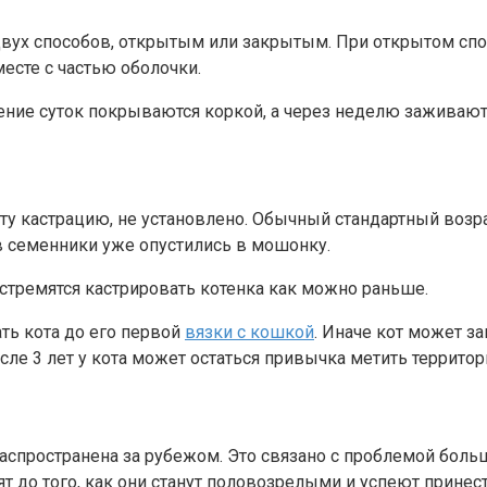
 двух способов, открытым или закрытым. При открытом сп
есте с частью оболочки.
ение суток покрываются коркой, а через неделю заживают
ту кастрацию, не установлено. Обычный стандартный возрас
ов семенники уже опустились в мошонку.
стремятся кастрировать котенка как можно раньше.
ть кота до его первой
вязки с кошкой
. Иначе кот может з
сле 3 лет у кота может остаться привычка метить территор
 распространена за рубежом. Это связано с проблемой бол
т до того, как они станут половозрелыми и успеют принес