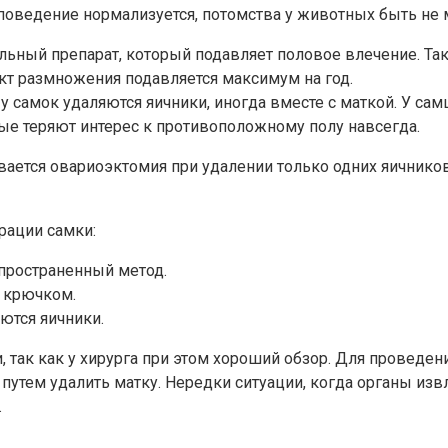
оведение нормализуется, потомства у животных быть не м
ьный препарат, который подавляет половое влечение. Тако
кт размножения подавляется максимум на год.
 у самок удаляются яичники, иногда вместе с маткой. У 
ые теряют интерес к противоположному полу навсегда.
вается овариоэктомия при удалении только одних яичников
рации самки:
спространенный метод.
 крючком.
ются яичники.
, так как у хирурга при этом хороший обзор. Для проведе
 путем удалить матку. Нередки ситуации, когда органы изв
.