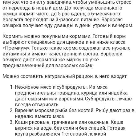
тем же, что он ел у заводчика, чтобы уменьшить стресс
от переезда в новый дом. До полугода маленького
немца кормят часто, до 5 раз вдень, с 6-месячного
возраста переходят на 3-разовое питание. Взрослая
овчарка получает еду дважды в день: утром и вечером.
Кормить можно покупными кормами. Готовый корм
выбирают специально для щенков и не ниже класса
«Премиум». Только такие корма содержат все нужные
витамины и имеют качественный состав. Взрослой
овчарке дают корм той же марки, но уже
предназначенный для взрослых собак.
Можно составить натуральный рацион, в него входят:
Нежирное мясо и субпродукты. Из мяса
предпочтительны говядина, курица или индейка,
дают сырыми или вареными. Субпродукты лучше
всегда отваривать.
Вареная морская рыба без костей. Рыбу дают раз в
неделю вместо мяса.
Каши рисовые, гречневые или овсяные. Каша
варится на воде, без соли и без специй. Готовая
крупа разбавляется 1 столовой ложкой