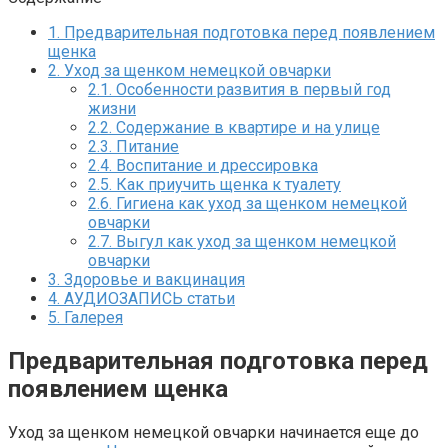
1.
Предварительная подготовка перед появлением
щенка
2.
Уход за щенком немецкой овчарки
2.1.
Особенности развития в первый год
жизни
2.2.
Содержание в квартире и на улице
2.3.
Питание
2.4.
Воспитание и дрессировка
2.5.
Как приучить щенка к туалету
2.6.
Гигиена как уход за щенком немецкой
овчарки
2.7.
Выгул как уход за щенком немецкой
овчарки
3.
Здоровье и вакцинация
4.
АУДИОЗАПИСЬ статьи
5.
Галерея
Предварительная подготовка перед
появлением щенка
Уход за щенком немецкой овчарки начинается еще до