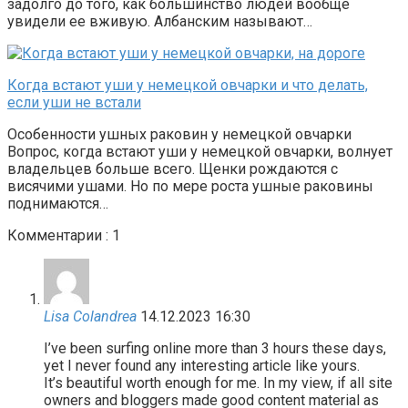
задолго до того, как большинство людей вообще
увидели ее вживую. Албанским называют…
Когда встают уши у немецкой овчарки и что делать,
если уши не встали
Особенности ушных раковин у немецкой овчарки
Вопрос, когда встают уши у немецкой овчарки, волнует
владельцев больше всего. Щенки рождаются с
висячими ушами. Но по мере роста ушные раковины
поднимаются…
Комментарии : 1
Lisa Colandrea
14.12.2023 16:30
I’ve been surfing online more than 3 hours these days,
yet I never found any interesting article like yours.
It’s beautiful worth enough for me. In my view, if all site
owners and bloggers made good content material as