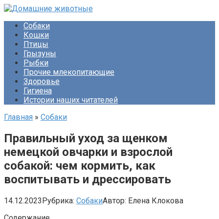
Перейти
к
Собаки
контенту
Кошки
Птицы
Грызуны
Рыбки
Прочие млекопитающие
Здоровье
Гигиена
Истории наших читателей
Главная
»
Собаки
Правильный уход за щенком
немецкой овчарки и взрослой
собакой: чем кормить, как
воспитывать и дрессировать
14.12.2023
Рубрика:
Собаки
Автор:
Елена Клокова
Содержание