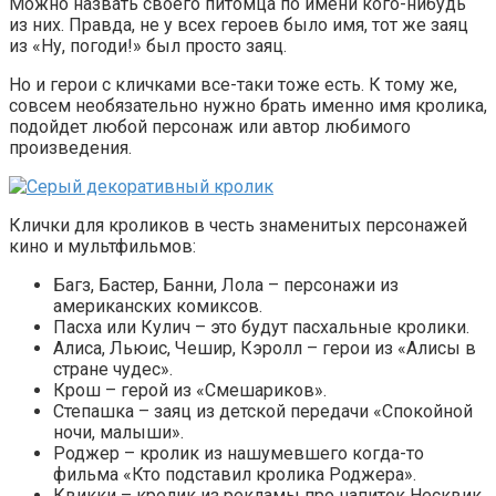
Можно назвать своего питомца по имени кого-нибудь
из них. Правда, не у всех героев было имя, тот же заяц
из «Ну, погоди!» был просто заяц.
Но и герои с кличками все-таки тоже есть. К тому же,
совсем необязательно нужно брать именно имя кролика,
подойдет любой персонаж или автор любимого
произведения.
Клички для кроликов в честь знаменитых персонажей
кино и мультфильмов:
Багз, Бастер, Банни, Лола – персонажи из
американских комиксов.
Пасха или Кулич – это будут пасхальные кролики.
Алиса, Льюис, Чешир, Кэролл – герои из «Алисы в
стране чудес».
Крош – герой из «Смешариков».
Степашка – заяц из детской передачи «Спокойной
ночи, малыши».
Роджер – кролик из нашумевшего когда-то
фильма «Кто подставил кролика Роджера».
Квикки – кролик из рекламы про напиток Несквик,