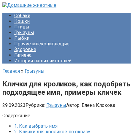
Перейти
к
Собаки
контенту
Кошки
Птицы
Грызуны
Рыбки
Прочие млекопитающие
Здоровье
Гигиена
Истории наших читателей
Главная
»
Грызуны
Клички для кроликов, как подобрать
подходящее имя, примеры кличек
29.09.2023
Рубрика:
Грызуны
Автор:
Елена Клокова
Содержание
1.
Как выбрать имя
2.
Клички для кроликов по окрасу