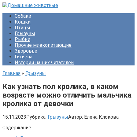
Перейти
к
Собаки
контенту
Кошки
Птицы
Грызуны
Рыбки
Прочие млекопитающие
Здоровье
Гигиена
Истории наших читателей
Главная
»
Грызуны
Как узнать пол кролика, в каком
возрасте можно отличить мальчика
кролика от девочки
15.11.2023
Рубрика:
Грызуны
Автор:
Елена Клокова
Содержание