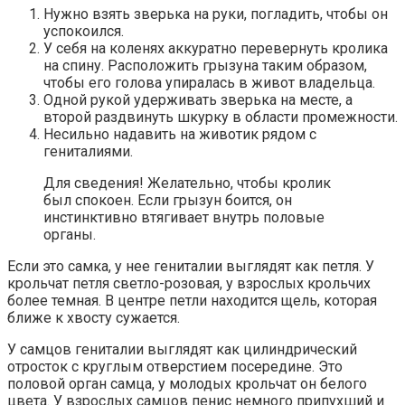
Нужно взять зверька на руки, погладить, чтобы он
успокоился.
У себя на коленях аккуратно перевернуть кролика
на спину. Расположить грызуна таким образом,
чтобы его голова упиралась в живот владельца.
Одной рукой удерживать зверька на месте, а
второй раздвинуть шкурку в области промежности.
Несильно надавить на животик рядом с
гениталиями.
Для сведения! Желательно, чтобы кролик
был спокоен. Если грызун боится, он
инстинктивно втягивает внутрь половые
органы.
Если это самка, у нее гениталии выглядят как петля. У
крольчат петля светло-розовая, у взрослых крольчих
более темная. В центре петли находится щель, которая
ближе к хвосту сужается.
У самцов гениталии выглядят как цилиндрический
отросток с круглым отверстием посередине. Это
половой орган самца, у молодых крольчат он белого
цвета. У взрослых самцов пенис немного припухший и