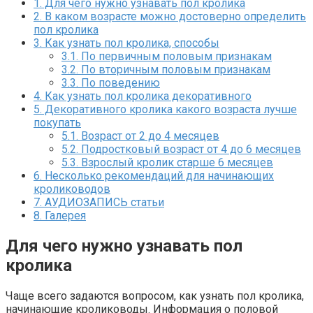
1.
Для чего нужно узнавать пол кролика
2.
В каком возрасте можно достоверно определить
пол кролика
3.
Как узнать пол кролика, способы
3.1.
По первичным половым признакам
3.2.
По вторичным половым признакам
3.3.
По поведению
4.
Как узнать пол кролика декоративного
5.
Декоративного кролика какого возраста лучше
покупать
5.1.
Возраст от 2 до 4 месяцев
5.2.
Подростковый возраст от 4 до 6 месяцев
5.3.
Взрослый кролик старше 6 месяцев
6.
Несколько рекомендаций для начинающих
кролиководов
7.
АУДИОЗАПИСЬ статьи
8.
Галерея
Для чего нужно узнавать пол
кролика
Чаще всего задаются вопросом, как узнать пол кролика,
начинающие кролиководы. Информация о половой